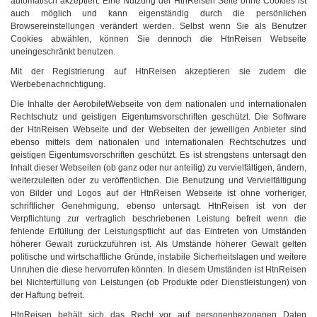
automatisch akzeptiert. Eine Nutzung der HtnReisen Seite ohne Cookies ist
auch möglich und kann eigenständig durch die persönlichen
Browsereinstellungen verändert werden. Selbst wenn Sie als Benutzer
Cookies abwählen, können Sie dennoch die HtnReisen Webseite
uneingeschränkt benutzen.
Mit der Registrierung auf HtnReisen akzeptieren sie zudem die
Werbebenachrichtigung.
Die Inhalte der AerobiletWebseite von dem nationalen und internationalen
Rechtschutz und geistigen Eigentumsvorschriften geschützt. Die Software
der HtnReisen Webseite und der Webseiten der jeweiligen Anbieter sind
ebenso mittels dem nationalen und internationalen Rechtschutzes und
geistigen Eigentumsvorschriften geschützt. Es ist strengstens untersagt den
Inhalt dieser Webseiten (ob ganz oder nur anteilig) zu vervielfältigen, ändern,
weiterzuleiten oder zu veröffentlichen. Die Benutzung und Vervielfältigung
von Bilder und Logos auf der HtnReisen Webseite ist ohne vorheriger,
schriftlicher Genehmigung, ebenso untersagt. HtnReisen ist von der
Verpflichtung zur vertraglich beschriebenen Leistung befreit wenn die
fehlende Erfüllung der Leistungspflicht auf das Eintreten von Umständen
höherer Gewalt zurückzuführen ist. Als Umstände höherer Gewalt gelten
politische und wirtschaftliche Gründe, instabile Sicherheitslagen und weitere
Unruhen die diese hervorrufen könnten. In diesem Umständen ist HtnReisen
bei Nichterfüllung von Leistungen (ob Produkte oder Dienstleistungen) von
der Haftung befreit.
HtnReisen behält sich das Recht vor auf personenbezogenen Daten