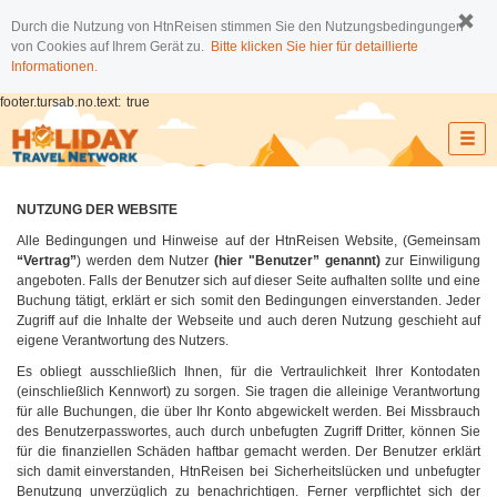
Durch die Nutzung von HtnReisen stimmen Sie den Nutzungsbedingungen
von Cookies auf Ihrem Gerät zu.
Bitte klicken Sie hier für detaillierte
Informationen.
footer.tursab.no.text:
true
NUTZUNG DER WEBSITE
Alle Bedingungen und Hinweise auf der HtnReisen Website, (Gemeinsam
“Vertrag”
) werden dem Nutzer
(hier "Benutzer” genannt)
zur Einwiligung
angeboten. Falls der Benutzer sich auf dieser Seite aufhalten sollte und eine
Buchung tätigt, erklärt er sich somit den Bedingungen einverstanden. Jeder
Zugriff auf die Inhalte der Webseite und auch deren Nutzung geschieht auf
eigene Verantwortung des Nutzers.
Es obliegt ausschließlich Ihnen, für die Vertraulichkeit Ihrer Kontodaten
(einschließlich Kennwort) zu sorgen. Sie tragen die alleinige Verantwortung
für alle Buchungen, die über Ihr Konto abgewickelt werden. Bei Missbrauch
des Benutzerpasswortes, auch durch unbefugten Zugriff Dritter, können Sie
für die finanziellen Schäden haftbar gemacht werden. Der Benutzer erklärt
sich damit einverstanden, HtnReisen bei Sicherheitslücken und unbefugter
Benutzung unverzüglich zu benachrichtigen. Ferner verpflichtet sich der