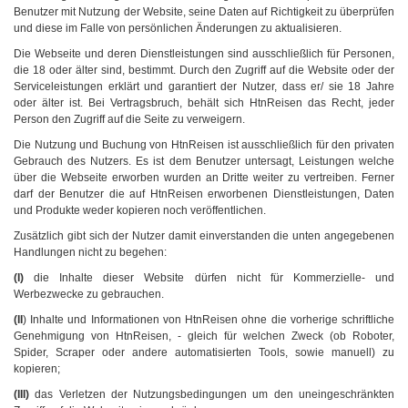
Benutzer mit Nutzung der Website, seine Daten auf Richtigkeit zu überprüfen
und diese im Falle von persönlichen Änderungen zu aktualisieren.
Die Webseite und deren Dienstleistungen sind ausschließlich für Personen,
die 18 oder älter sind, bestimmt. Durch den Zugriff auf die Website oder der
Serviceleistungen erklärt und garantiert der Nutzer, dass er/ sie 18 Jahre
oder älter ist. Bei Vertragsbruch, behält sich HtnReisen das Recht, jeder
Person den Zugriff auf die Seite zu verweigern.
Die Nutzung und Buchung von HtnReisen ist ausschließlich für den privaten
Gebrauch des Nutzers. Es ist dem Benutzer untersagt, Leistungen welche
über die Webseite erworben wurden an Dritte weiter zu vertreiben. Ferner
darf der Benutzer die auf HtnReisen erworbenen Dienstleistungen, Daten
und Produkte weder kopieren noch veröffentlichen.
Zusätzlich gibt sich der Nutzer damit einverstanden die unten angegebenen
Handlungen nicht zu begehen:
(I)
die Inhalte dieser Website dürfen nicht für Kommerzielle- und
Werbezwecke zu gebrauchen.
(II
) Inhalte und Informationen von HtnReisen ohne die vorherige schriftliche
Genehmigung von HtnReisen, - gleich für welchen Zweck (ob Roboter,
Spider, Scraper oder andere automatisierten Tools, sowie manuell) zu
kopieren;
(III)
das Verletzen der Nutzungsbedingungen um den uneingeschränkten