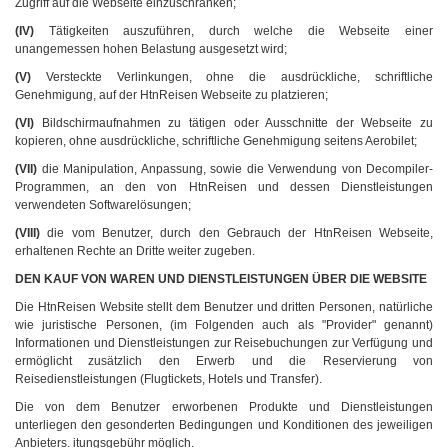
Zugriff auf die Webseite einzuschränken;
(IV)
Tätigkeiten auszuführen, durch welche die Webseite einer
unangemessen hohen Belastung ausgesetzt wird;
(V)
Versteckte Verlinkungen, ohne die ausdrückliche, schriftliche
Genehmigung, auf der HtnReisen Webseite zu platzieren;
(VI)
Bildschirmaufnahmen zu tätigen oder Ausschnitte der Webseite zu
kopieren, ohne ausdrückliche, schriftliche Genehmigung seitens Aerobilet;
(VII)
die Manipulation, Anpassung, sowie die Verwendung von Decompiler-
Programmen, an den von HtnReisen und dessen Dienstleistungen
verwendeten Softwarelösungen;
(VIII)
die vom Benutzer, durch den Gebrauch der HtnReisen Webseite,
erhaltenen Rechte an Dritte weiter zugeben.
DEN KAUF VON WAREN UND DIENSTLEISTUNGEN ÜBER DIE WEBSITE
Die HtnReisen Website stellt dem Benutzer und dritten Personen, natürliche
wie juristische Personen, (im Folgenden auch als "Provider" genannt)
Informationen und Dienstleistungen zur Reisebuchungen zur Verfügung und
ermöglicht zusätzlich den Erwerb und die Reservierung von
Reisedienstleistungen (Flugtickets, Hotels und Transfer).
Die von dem Benutzer erworbenen Produkte und Dienstleistungen
unterliegen den gesonderten Bedingungen und Konditionen des jeweiligen
Anbieters. itungsgebühr möglich.