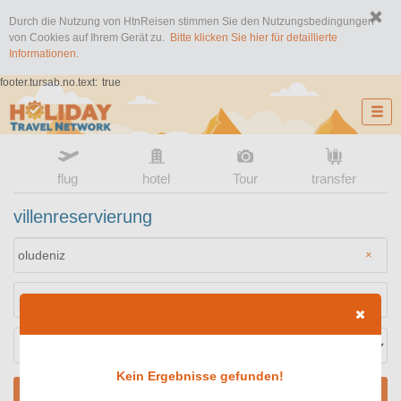
Durch die Nutzung von HtnReisen stimmen Sie den Nutzungsbedingungen
von Cookies auf Ihrem Gerät zu.
Bitte klicken Sie hier für detaillierte
Informationen.
footer.tursab.no.text:
true
flug
hotel
Tour
transfer
villenreservierung
×
Kein Ergebnisse gefunden!
SUCHEN