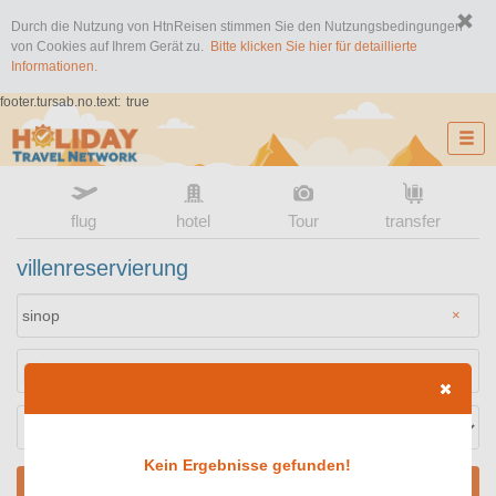
Durch die Nutzung von HtnReisen stimmen Sie den Nutzungsbedingungen
von Cookies auf Ihrem Gerät zu.
Bitte klicken Sie hier für detaillierte
Informationen.
footer.tursab.no.text:
true
flug
hotel
Tour
transfer
villenreservierung
×
Kein Ergebnisse gefunden!
SUCHEN